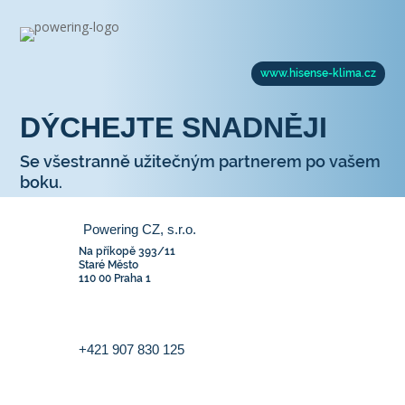
www.hisense-klima.cz
DÝCHEJTE SNADNĚJI
Se všestranně užitečným partnerem po vašem
boku.
Powering CZ, s.r.o.
Na příkopě 393/11
Staré Město
110 00 Praha 1
+421 907 830 125